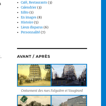
Café, Restaurants
(3)
h
Calendrier
(3)
Edito
(1)
En images
(8)
Histoire
(5)
e
Lieux disparus
(6)
Personnalité
(7)
.
AVANT / APRÈS
Croisement des rues Falguière et Vaugirard