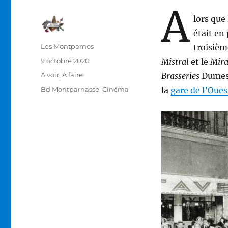
A
lors que
était en
Auteur
Les Montparnos
troisiè
Publié
9 octobre 2020
Mistral
et le
Mir
le
Catégories
A voir, A faire
Brasseries
Dumesni
Étiquettes
Bd Montparnasse
,
Cinéma
la
gare de l’Oues