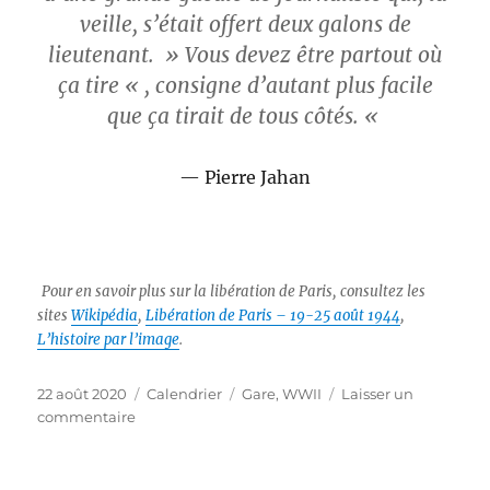
veille, s’était offert deux galons de
lieutenant. » Vous devez être partout où
ça tire « , consigne d’autant plus facile
que ça tirait de tous côtés. «
Pierre Jahan
Pour en savoir plus sur la libération de Paris, consultez les
sites
Wikipédia
,
Libération de Paris – 19-25 août 1944
,
L’histoire par l’image
.
Publié
Catégories
Étiquettes
22 août 2020
Calendrier
Gare
,
WWII
Laisser un
le
sur
commentaire
La
Libération
de