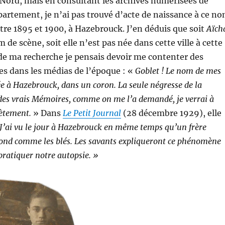
Nord, mais en consultant les archives numérisées de
département, je n’ai pas trouvé d’acte de naissance à ce n
ntre 1895 et 1900, à Hazebrouck. J’en déduis que soit
Aïch
 de scène, soit elle n’est pas née dans cette ville à cette
 de ma recherche je pensais devoir me contenter des
tes dans les médias de l’époque : «
Goblet ! Le nom de mes
née à Hazebrouck, dans un coron. La seule négresse de la
is des vrais Mémoires, comme on me l’a demandé, je verrai à
rètement.
» Dans
Le Petit Journal
(28 décembre 1929), elle
J’ai vu le jour à Hazebrouck en même temps qu’un frère
lond comme les blés. Les savants expliqueront ce phénomène
pratiquer notre autopsie. »