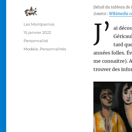
Détail du tableau de 
(source :
Wikimedia 
J’
Auteur
Les Montparnos
ai décou
Publié
15 janvier 2022
Géricau
le
Catégories
Personnalité
tard que
Étiquettes
Modèle
,
Personnalités
années folles. É
me connaitre). As
trouver des infor