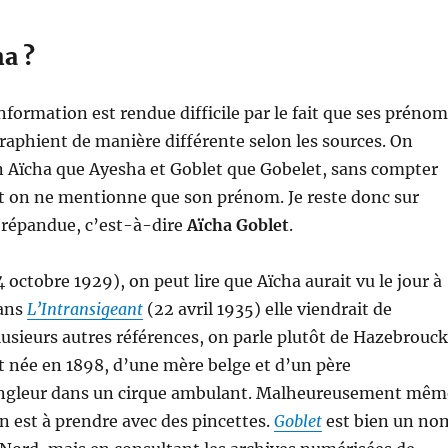
ha ?
nformation est rendue difficile par le fait que ses prénom
aphient de manière différente selon les sources. On
n Aïcha que Ayesha et Goblet que Gobelet, sans compter
t on ne mentionne que son prénom. Je reste donc sur
us répandue, c’est-à-dire
Aïcha Goblet
.
 octobre 1929), on peut lire que Aïcha aurait vu le jour à
Dans
L’Intransigeant
(22 avril 1935) elle viendrait de
usieurs autres références, on parle plutôt de Hazebrouck
it née en 1898, d’une mère belge et d’un père
ongleur dans un cirque ambulant. Malheureusement mêm
n est à prendre avec des pincettes.
Goblet
est bien un no