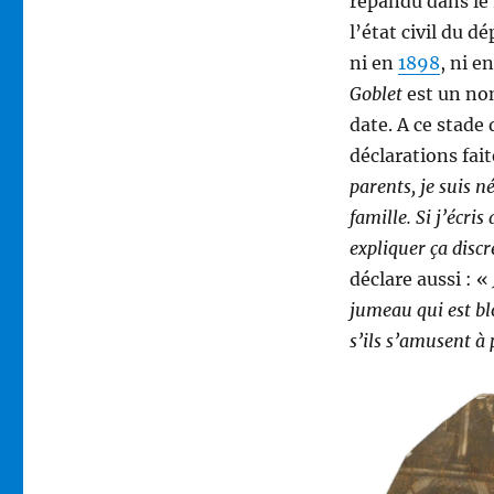
répandu dans le 
l’état civil du 
ni en
1898
, ni e
Goblet
est un nom
date. A ce stade
déclarations fai
parents, je suis 
famille. Si j’écr
expliquer ça disc
déclare aussi : «
jumeau qui est b
s’ils s’amusent à 