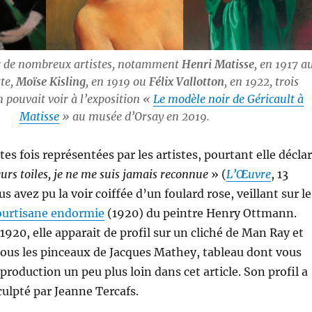
r de nombreux artistes, notamment
Henri Matisse
, en 1917 a
tte,
Moïse Kisling
, en 1919 ou
Félix Vallotton
, en 1922, trois
 pouvait voir à l’exposition «
Le modèle noir de Géricault à
Matisse
» au musée d’Orsay en 2019.
es fois représentées par les artistes, pourtant elle décla
urs toiles, je ne me suis jamais reconnue
» (
L’Œuvre
, 13
us avez pu la voir coiffée d’un foulard rose, veillant sur le
ourtisane endormie
(1920) du peintre Henry Ottmann.
1920, elle apparait de profil sur un cliché de Man Ray et
ous les pinceaux de Jacques Mathey, tableau dont vous
production un peu plus loin dans cet article. Son profil a
ulpté par Jeanne Tercafs.