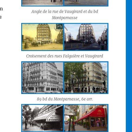
om
Angle de la rue de Vaugirard et du bd
a
Montparnasse
Croisement des rues Falguière et Vaugirard
89 bd du Montparnasse, 6e arr.