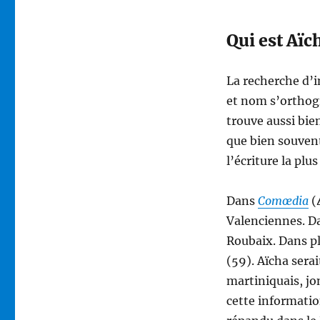
Qui est Aïc
La recherche d’i
et nom s’orthogr
trouve aussi bie
que bien souven
l’écriture la pl
Dans
Comœdia
(4
Valenciennes. 
Roubaix. Dans pl
(59). Aïcha sera
martiniquais, j
cette informatio