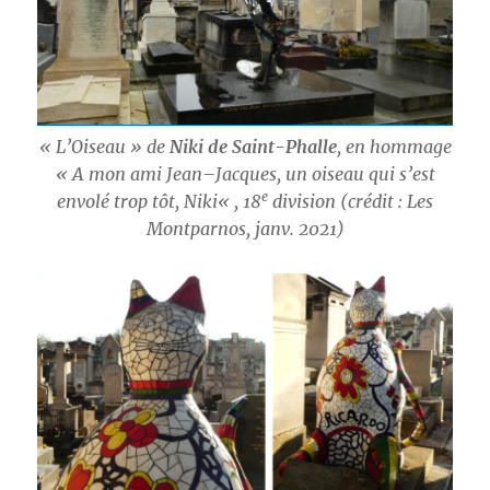
« L’Oiseau » de
Niki de Saint-Phalle
, en hommage
« A mon ami
Jean
–
Jacques
, un
oiseau
qui s’est
e
envolé trop tôt,
Niki
« , 18
division (crédit : Les
Montparnos, janv. 2021)