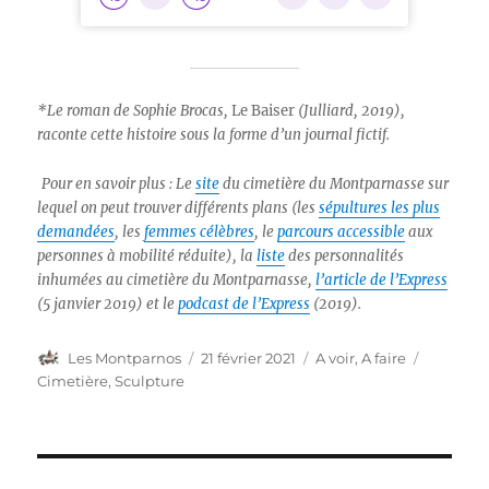
*Le roman de Sophie Brocas,
Le Baiser
(Julliard, 2019),
raconte cette histoire sous la forme d’un journal fictif.
Pour en savoir plus : Le
site
du cimetière du Montparnasse sur
lequel on peut trouver différents plans (les
sépultures les plus
demandées
, les
femmes célèbres
, le
parcours accessible
aux
personnes à mobilité réduite), la
liste
des personnalités
inhumées au cimetière du Montparnasse,
l’article de l’Express
(5 janvier 2019) et le
podcast de l’Express
(2019).
Auteur
Publié
Catégories
Étiquett
Les Montparnos
21 février 2021
A voir, A faire
le
Cimetière
,
Sculpture