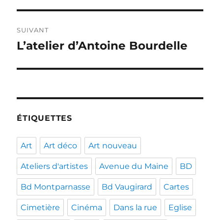
précédente :
l’article
SUIVANT
L’atelier d’Antoine Bourdelle
Publication
suivante :
ÉTIQUETTES
Art
Art déco
Art nouveau
Ateliers d'artistes
Avenue du Maine
BD
Bd Montparnasse
Bd Vaugirard
Cartes
Cimetière
Cinéma
Dans la rue
Eglise