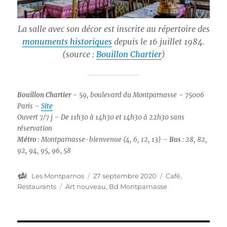
La salle avec son décor est inscrite au répertoire des
monuments historiques
depuis le 16 juillet 1984.
(source :
Bouillon Chartier
)
Bouillon Chartier
– 59, boulevard du Montparnasse – 75006
Paris
–
Site
Ouvert 7/7 j – De 11h30 à 14h30 et 14h30 à 22h30 sans
réservation
Métro
: Montparnasse-bienvenue (4, 6, 12, 13) –
Bus
: 28, 82,
92, 94, 95, 96
,
58
Auteur
Publié
Catégories
Les Montparnos
27 septembre 2020
Café,
le
Étiquettes
Restaurants
Art nouveau
,
Bd Montparnasse