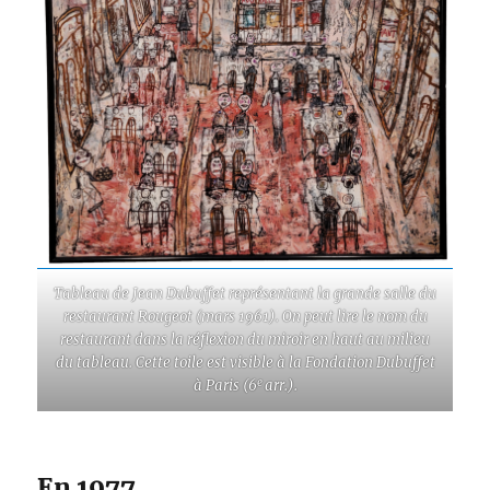
Tableau de Jean Dubuffet représentant la grande salle du
restaurant Rougeot (mars 1961). On peut lire le nom du
restaurant dans la réflexion du miroir en haut au milieu
du tableau. Cette toile est visible à la Fondation Dubuffet
e
à Paris (6
arr.).
En 1977…